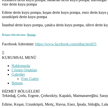
vize derin kuyu pompa
Edirne derin kuyu pompa, keşan derin kuyu pompa, enez derin kuyu 
uzunköprü derin kuyu pompa
İstanbul derin kuyu pompa, çatalca derin kuyu pompa, silivri deri
İletişim Adreslerimiz:
İletişim
Facebook Adresimiz:
https://www.facebook.com/nihat.besli55
KURUMSAL MENÜ
Hakkımızda
Çözüm Ortakları
Galeriler
Foto Galeri
İletişim
HİZMET BÖLGELERİ
Tekirdağ, Çorlu, Ergene, Çerkezköy, Kapaklı, Marmaraereğlisi, Saray
Edirne, Keşan, Uzunköprü, Meriç, Havsa, Enez, İpsala, Süloğlu, Lal