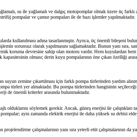
ağlamalı, su ile yağlamalı ve dalgıç motopomplar olmak üzere üç farklı 
santrifüj pompalar ve çamur pompaları ile de bazı işlemler yapılmaktadır.
rda kullanılması adına tasarlanmıştır. Ayrıca, üç önemli bileşeni bulu
işlemin sorunsuz olarak yapılmasını sağlamaktadır. Bunun yanı sıra, s
termik koruma devresine sahip olan motoru vardır. Hem kuyulardan hem
kapasitesinin olması; derin kuyu pompalarının öne çıkan özelliği arası
ıkan suyun zemine çıkartılması için farklı pompa türlerinden yardım alı
pompa türleri yer almaktadır. Bu pompa türlerinden hangisinin seçileceği
rji de önemli kriterler arasında bulunmaktadır.
lı olduklarını söylemek gerekir. Ancak, güneş enerjisi ile çalıştıkları 
pompalar; aynı zamanda elektrik enerjisi ile daha yüksek su debisi elde
an projelendirme çalışmalarının yanı sıra yeterli etüt çalışmalarının da