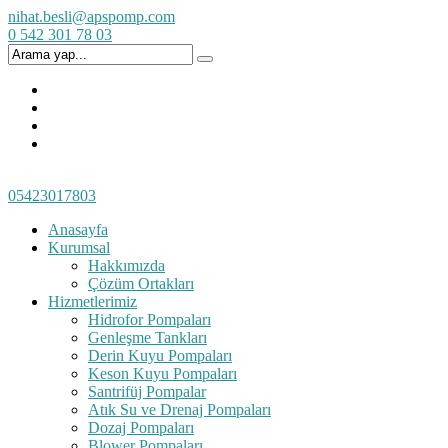
nihat.besli@apspomp.com
0 542 301 78 03
05423017803
Anasayfa
Kurumsal
Hakkımızda
Çözüm Ortakları
Hizmetlerimiz
Hidrofor Pompaları
Genleşme Tankları
Derin Kuyu Pompaları
Keson Kuyu Pompaları
Santrifüj Pompalar
Atık Su ve Drenaj Pompaları
Dozaj Pompaları
Blower Pompaları