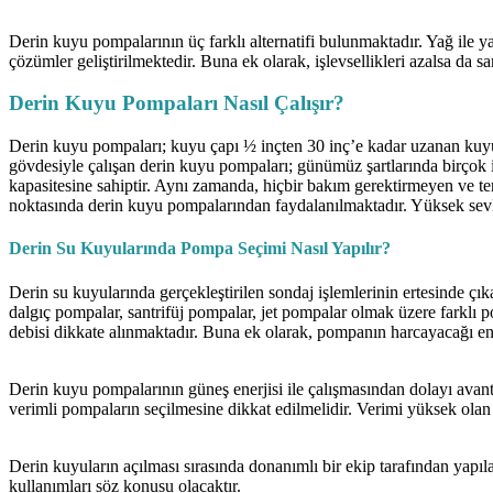
Derin kuyu pompalarının üç farklı alternatifi bulunmaktadır. Yağ ile y
çözümler geliştirilmektedir. Buna ek olarak, işlevsellikleri azalsa da 
Derin Kuyu Pompaları Nasıl Çalışır?
Derin kuyu pompaları; kuyu çapı ½ inçten 30 inç’e kadar uzanan kuyula
gövdesiyle çalışan derin kuyu pompaları; günümüz şartlarında birçok 
kapasitesine sahiptir. Aynı zamanda, hiçbir bakım gerektirmeyen ve 
noktasında derin kuyu pompalarından faydalanılmaktadır. Yüksek sevk 
Derin Su Kuyularında Pompa Seçimi Nasıl Yapılır?
Derin su kuyularında gerçekleştirilen sondaj işlemlerinin ertesinde ç
dalgıç pompalar, santrifüj pompalar, jet pompalar olmak üzere farklı 
debisi dikkate alınmaktadır. Buna ek olarak, pompanın harcayacağı ene
Derin kuyu pompalarının güneş enerjisi ile çalışmasından dolayı avantaj
verimli pompaların seçilmesine dikkat edilmelidir. Verimi yüksek olan 
Derin kuyuların açılması sırasında donanımlı bir ekip tarafından yapıl
kullanımları söz konusu olacaktır.