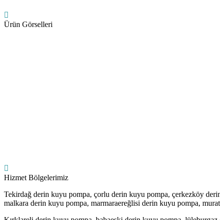
Ürün Görselleri
Hizmet Bölgelerimiz
Tekirdağ derin kuyu pompa, çorlu derin kuyu pompa, çerkezköy der
malkara derin kuyu pompa, marmaraereğlisi derin kuyu pompa, murat
Kırklareli derin kuyu pompa, babaeski derin kuyu pompa, lüleburga