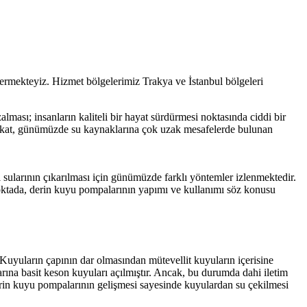
rmekteyiz. Hizmet bölgelerimiz Trakya ve İstanbul bölgeleri
ası; insanların kaliteli bir hayat sürdürmesi noktasında ciddi bir
. Fakat, günümüzde su kaynaklarına çok uzak mesafelerde bulunan
ı sularının çıkarılması için günümüzde farklı yöntemler izlenmektedir.
 noktada, derin kuyu pompalarının yapımı ve kullanımı söz konusu
. Kuyuların çapının dar olmasından mütevellit kuyuların içerisine
rına basit keson kuyuları açılmıştır. Ancak, bu durumda dahi iletim
derin kuyu pompalarının gelişmesi sayesinde kuyulardan su çekilmesi