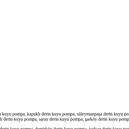
in kuyu pompa, kapaklı derin kuyu pompa, süleymanpaşa derin kuyu p
lı derin kuyu pompa, saray derin kuyu pompa, şarköy derin kuyu pom
z derin kuyu pompa, demirköy derin kuyu pompa, kofçaz derin kuyu po