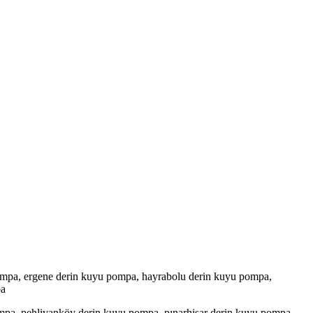
ompa, ergene derin kuyu pompa, hayrabolu derin kuyu pompa,
pa
mpa, pehlivanköy derin kuyu pompa, pınarhisar derin kuyu pompa,