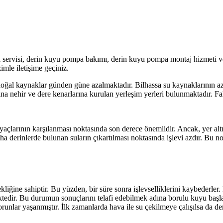
servisi, derin kuyu pompa bakımı, derin kuyu pompa montaj hizmeti ve
mle iletişime geçiniz.
ğal kaynaklar günden güne azalmaktadır. Bilhassa su kaynaklarının azalm
adına nehir ve dere kenarlarına kurulan yerleşim yerleri bulunmaktadır
iyaçlarının karşılanması noktasında son derece önemlidir. Ancak, yer alt
ha derinlerde bulunan suların çıkartılması noktasında işlevi azdır. Bu
liğine sahiptir. Bu yüzden, bir süre sonra işlevselliklerini kaybederler
ktedir. Bu durumun sonuçlarını telafi edebilmek adına borulu kuyu başla
runlar yaşanmıştır. İlk zamanlarda hava ile su çekilmeye çalışılsa da 