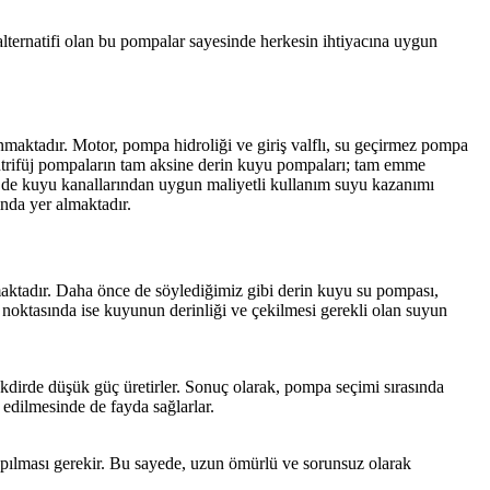
alternatifi olan bu pompalar sayesinde herkesin ihtiyacına uygun
nmaktadır. Motor, pompa hidroliği ve giriş valflı, su geçirmez pompa
antrifüj pompaların tam aksine derin kuyu pompaları; tam emme
 de kuyu kanallarından uygun maliyetli kullanım suyu kazanımı
nda yer almaktadır.
nmaktadır. Daha önce de söylediğimiz gibi derin kuyu su pompası,
 noktasında ise kuyunun derinliği ve çekilmesi gerekli olan suyun
takdirde düşük güç üretirler. Sonuç olarak, pompa seçimi sırasında
 edilmesinde de fayda sağlarlar.
 yapılması gerekir. Bu sayede, uzun ömürlü ve sorunsuz olarak