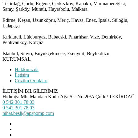
Tekirdağ, Çorlu, Ergene, Çerkezköy, Kapaklı, Marmaraereğlisi,
Saray, Şarköy, Muratlı, Hayrabolu, Malkara
Edirne, Keşan, Uzunköprü, Meriç, Havsa, Enez, İpsala, Süloğlu,
Lalapaşa
Kırklareli, Lüleburgaz, Babaeski, Pınarhisar, Vize, Demirköy,
Pehlivanköy, Kofçaz
İstanbul, Silivri, Büyükçekmece, Esenyurt, Beylikdüzü
KURUMSAL
Hakkımızda
İletişim
Çözüm Ortakları
İLETİŞİM BİLGİLERİMİZ
Hıdırağa Mh. Mandacı Kadir Ağa Sk. No:20/A Çorlu/ TEKİRDAĞ
0 542 301 78 03
0 542 301 78 03
nihat.besli@apspomp.com