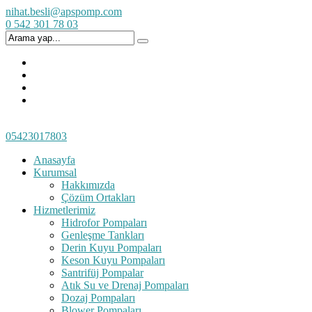
nihat.besli@apspomp.com
0 542 301 78 03
05423017803
Anasayfa
Kurumsal
Hakkımızda
Çözüm Ortakları
Hizmetlerimiz
Hidrofor Pompaları
Genleşme Tankları
Derin Kuyu Pompaları
Keson Kuyu Pompaları
Santrifüj Pompalar
Atık Su ve Drenaj Pompaları
Dozaj Pompaları
Blower Pompaları